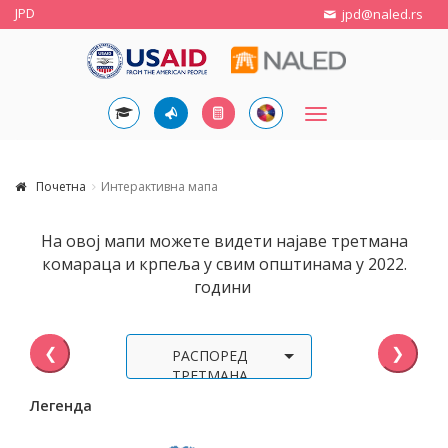
JPD
jpd@naled.rs
Toggle
navigation
Почетна
Интерактивна мапа
На овој мапи можете видети најаве третмана
комараца и крпеља у свим општинама у 2022.
години
❮
❯
РАСПОРЕД
ТРЕТМАНА
КОМАРАЦА У 2022.
Легенда