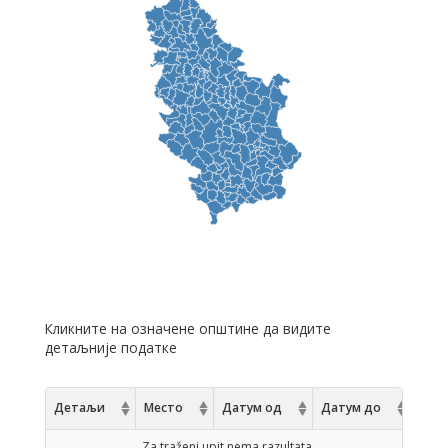
Кликните на означене општине да видите
детаљније податке
Детаљи
Место
Датум од
Датум до
Za traženi upit nema razultata.