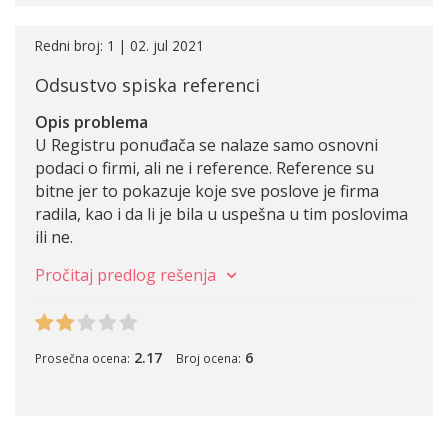
Redni broj: 1 | 02. jul 2021
Odsustvo spiska referenci
Opis problema
U Registru ponuđača se nalaze samo osnovni
podaci o firmi, ali ne i reference. Reference su
bitne jer to pokazuje koje sve poslove je firma
radila, kao i da li je bila u uspešna u tim poslovima
ili ne.
Pročitaj predlog rešenja
2.17
6
Prosečna ocena:
Broj ocena: