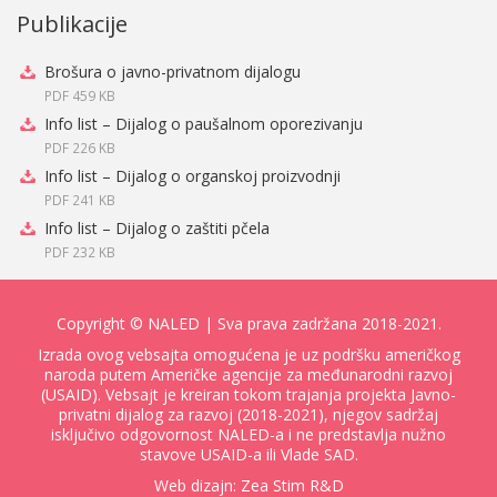
Publikacije
Brošura o javno-privatnom dijalogu
PDF 459 KB
Info list – Dijalog o paušalnom oporezivanju
PDF 226 KB
Info list – Dijalog o organskoj proizvodnji
PDF 241 KB
Info list – Dijalog o zaštiti pčela
PDF 232 KB
Copyright ©
NALED
| Sva prava zadržana 2018-2021.
Izrada ovog vebsajta omogućena je uz podršku američkog
naroda putem Američke agencije za međunarodni razvoj
(USAID). Vebsajt je kreiran tokom trajanja projekta Javno-
privatni dijalog za razvoj (2018-2021), njegov sadržaj
isključivo odgovornost NALED-a i ne predstavlja nužno
stavove USAID-a ili Vlade SAD.
Web dizajn:
Zea Stim R&D