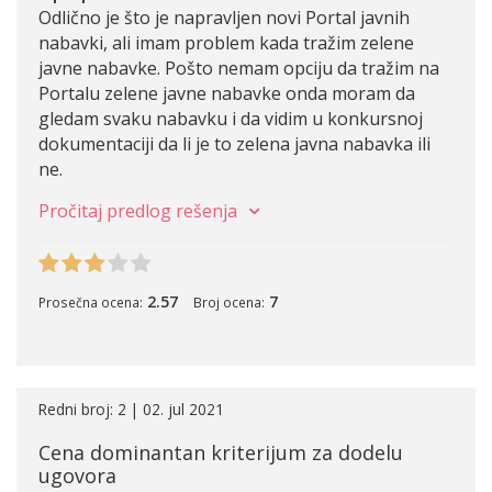
Odlično je što je napravljen novi Portal javnih
nabavki, ali imam problem kada tražim zelene
javne nabavke. Pošto nemam opciju da tražim na
Portalu zelene javne nabavke onda moram da
gledam svaku nabavku i da vidim u konkursnoj
dokumentaciji da li je to zelena javna nabavka ili
ne.
Pročitaj predlog rešenja
2.57
7
Prosečna ocena:
Broj ocena:
Redni broj: 2 | 02. jul 2021
Cena dominantan kriterijum za dodelu
ugovora