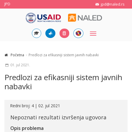
JPD
jpd@naled.rs
Toggle
navigation
Početna
Predlozi za efikasniji sistem javnih nabavki
01. jul 2021.
Predlozi za efikasniji sistem javnih
nabavki
Redni broj: 4 | 02. jul 2021
Nepoznati rezultati izvršenja ugovora
Opis problema