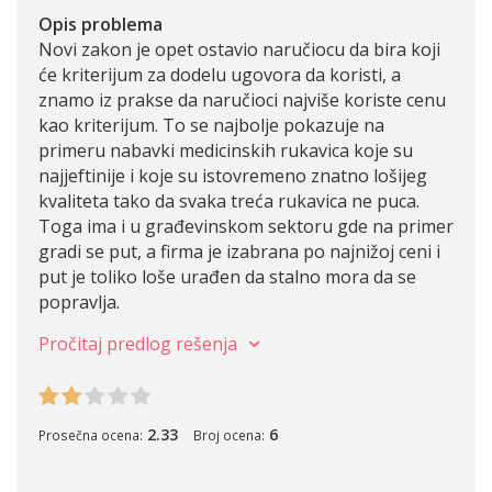
Opis problema
Novi zakon je opet ostavio naručiocu da bira koji
će kriterijum za dodelu ugovora da koristi, a
znamo iz prakse da naručioci najviše koriste cenu
kao kriterijum. To se najbolje pokazuje na
primeru nabavki medicinskih rukavica koje su
najjeftinije i koje su istovremeno znatno lošijeg
kvaliteta tako da svaka treća rukavica ne puca.
Toga ima i u građevinskom sektoru gde na primer
gradi se put, a firma je izabrana po najnižoj ceni i
put je toliko loše urađen da stalno mora da se
popravlja.
Pročitaj predlog rešenja
2.33
6
Prosečna ocena:
Broj ocena: