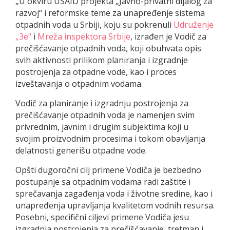
„U okviru USAID projekta „Javno-privatni dijalog za
razvoj“ i reformske teme za unapređenje sistema
otpadnih voda u Srbiji, koju su pokrenuli
Udruženje
„3e“
i
Mreža inspektora Srbije
, izrađen je Vodič za
prečišćavanje otpadnih voda, koji obuhvata opis
svih aktivnosti prilikom planiranja i izgradnje
postrojenja za otpadne vode, kao i proces
izveštavanja o otpadnim vodama.
Vodič za planiranje i izgradnju postrojenja za
prečišćavanje otpadnih voda je namenjen svim
privrednim, javnim i drugim subjektima koji u
svojim proizvodnim procesima i tokom obavljanja
delatnosti generišu otpadne vode.
Opšti dugoročni cilj primene Vodiča je bezbedno
postupanje sa otpadnim vodama radi zaštite i
sprečavanja zagađenja voda i životne sredine, kao i
unapređenja upravljanja kvalitetom vodnih resursa.
Posebni, specifični ciljevi primene Vodiča jesu
izgradnja postrojenja za prečišćavanje, tretman i