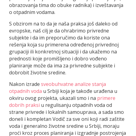
obrazovanja tima do obuke radnika) i izveštavanja
o otpadnim vodama.
S obzirom na to da je naša praksa još daleko od
evropske, naš cilj je da ohrabrimo privredne
subjekte i da im preporučimo da koriste ona
rešenja koja su primerena određenoj privrednoj
grupaciji ili konkretnoj situaciji i da ukažemo na
prednosti koje promišljeno i dobro vođeno
planiranje može da ima za privredne subjekte i
dobrobit životne sredine.
Nakon izrade
sveobuhvatne analize stanja
otpadnih voda
u Srbiji koja je takođe urađena u
okviru ovog projekta, ukazali smo i na
primere
dobrih praksi
u regulisanju otpadnih voda od
strane privrede i lokalnih samouprava, a sada smo
doneli i kompletan Vodič za sve oni koji radi zaštite
voda i generalno životne sredine u Srbiji, moraju
proći kroz proces planiranja i izgradnje postrojenja