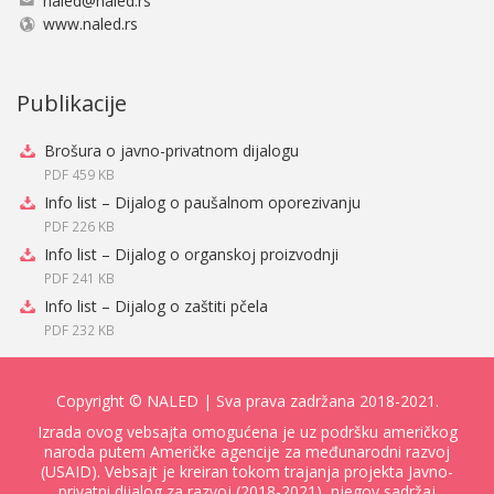
naled@naled.rs
www.naled.rs
Publikacije
Brošura o javno-privatnom dijalogu
PDF 459 KB
Info list – Dijalog o paušalnom oporezivanju
PDF 226 KB
Info list – Dijalog o organskoj proizvodnji
PDF 241 KB
Info list – Dijalog o zaštiti pčela
PDF 232 KB
Copyright ©
NALED
| Sva prava zadržana 2018-2021.
Izrada ovog vebsajta omogućena je uz podršku američkog
naroda putem Američke agencije za međunarodni razvoj
(USAID). Vebsajt je kreiran tokom trajanja projekta Javno-
privatni dijalog za razvoj (2018-2021), njegov sadržaj