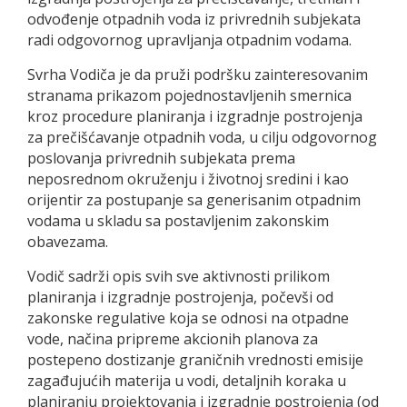
odvođenje otpadnih voda iz privrednih subjekata
radi odgovornog upravljanja otpadnim vodama.
Svrha Vodiča je da pruži podršku zainteresovanim
stranama prikazom pojednostavljenih smernica
kroz procedure planiranja i izgradnje postrojenja
za prečišćavanje otpadnih voda, u cilju odgovornog
poslovanja privrednih subjekata prema
neposrednom okruženju i životnoj sredini i kao
orijentir za postupanje sa generisanim otpadnim
vodama u skladu sa postavljenim zakonskim
obavezama.
Vodič sadrži opis svih sve aktivnosti prilikom
planiranja i izgradnje postrojenja, počevši od
zakonske regulative koja se odnosi na otpadne
vode, načina pripreme akcionih planova za
postepeno dostizanje graničnih vrednosti emisije
zagađujućih materija u vodi, detaljnih koraka u
planiranju projektovanja i izgradnje postrojenja (od