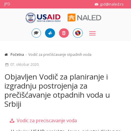
JPD
jpd@naled.rs
Toggle
navigation
Početna
Vodič za prečišćavanje otpadnih voda
07. oktobar 2020.
Objavljen Vodič za planiranje i
izgradnju postrojenja za
prečišćavanje otpadnih voda u
Srbiji
Vodic za preciscavanje voda