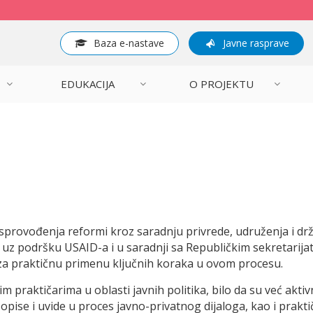
Baza e-nastave
Javne rasprave
EDUKACIJA
O PROJEKTU
sprovođenja reformi kroz saradnju privrede, udruženja i drža
 uz podršku USAID-a i u saradnji sa Republičkim sekretarija
s za praktičnu primenu ključnih koraka u ovom procesu.
praktičarima u oblasti javnih politika, bilo da su već aktivni
u, opise i uvide u proces javno-privatnog dijaloga, kao i pra