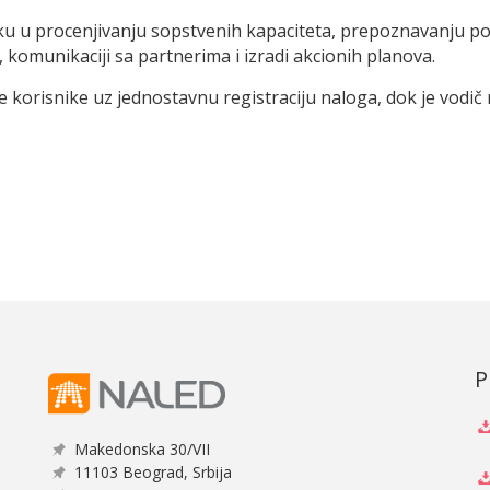
šku u procenjivanju sopstvenih kapaciteta, prepoznavanju pot
, komunikaciji sa partnerima i izradi akcionih planova.
e korisnike uz jednostavnu registraciju naloga, dok je vodi
P
Makedonska 30/VII
11103 Beograd, Srbija