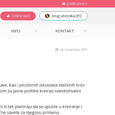
jpd@naled.rs
Online kurs
Krug učesnika JPD
INFO
KONTAKT
26. novembar 2021.
ve, kao i pozitivnih iskustava stečenih kroz
tom za javne politike kreirao sveobuhvatni
 ili tek planiraju da se upuste u kreiranje i
ktične savete za njegovu primenu.