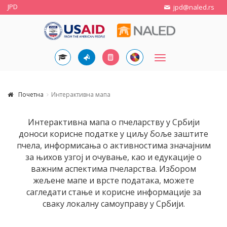
JPD
jpd@naled.rs
Toggle
navigation
Почетна
Интерактивна мапа
Интерактивна мапа о пчеларству у Србији
доноси корисне податке у циљу боље заштите
пчела, информисања о активностима значајним
за њихов узгој и очување, као и едукације о
важним аспектима пчеларства. Избором
жељене мапе и врсте података, можете
сагледати стање и корисне информације за
сваку локалну самоуправу у Србији.