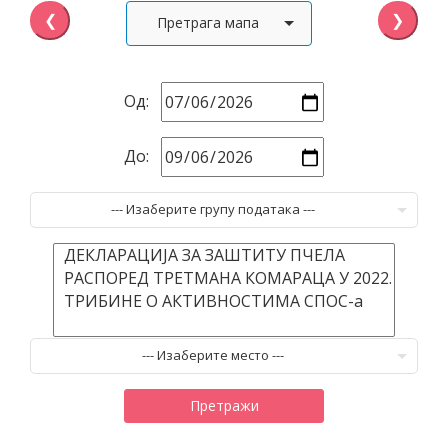
❮
❯
Претрага мапа
Од:
До: