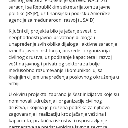
civilnog sektora. Projekat je sproveo NALED u
saradnji sa Republičkim sekretarijatom za javne
politike (RSJP), uz finansijsku podršku Američke
agencije za međunarodni razvoj (USAID).
Ključni cilj projekta bilo je jačanje svesti o
neophodnosti javno-privatnog dijaloga i
unapređenje svih oblika dijaloga i aktivne saradnje
između javnih institucija, privrede i organizacija
civilnog društva, uz podizanje kapaciteta i razvoj
veština javnog i privatnog sektora za bolje
međusobno razumevanje i komunikaciju, sa
krajnjim ciljem unapređenja poslovnog okruženja u
Srbiji.
U okviru projekta izabrano je šest inicijativa koje su
nominovali udruženja i organizacije civilnog
društva, i kojima je pružena podrška za njihovo
zagovaranje i realizaciju kroz jačanje veština i
kapaciteta, praktična iskustva i uspostavljanje
partnerstva sa predstavnicima javnog sektora