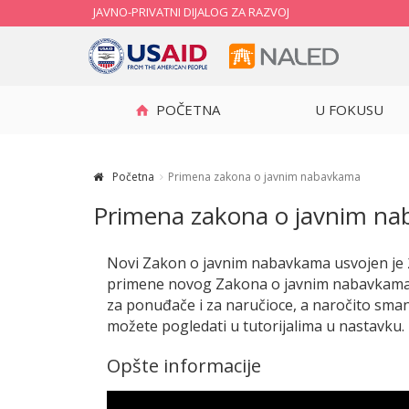
JAVNO-PRIVATNI DIJALOG ZA RAZVOJ
POČETNA
U FOKUSU
Početna
Primena zakona o javnim nabavkama
Primena zakona o javnim n
Novi Zakon o javnim nabavkama usvojen je 23
primene novog Zakona o javnim nabavkama bi
za ponuđače i za naručioce, a naročito sma
možete pogledati u tutorijalima u nastavku.
Opšte informacije