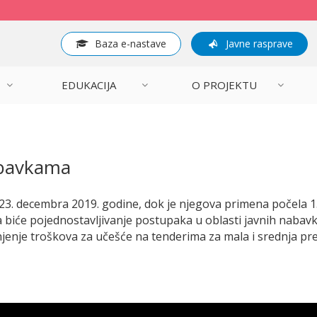
Baza e-nastave
Javne rasprave
EDUKACIJA
O PROJEKTU
abavkama
. decembra 2019. godine, dok je njegova primena počela 1. j
će pojednostavljivanje postupaka u oblasti javnih nabavki
njenje troškova za učešće na tenderima za mala i srednja p